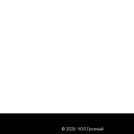
К
© 2026. ЧОО Грозный